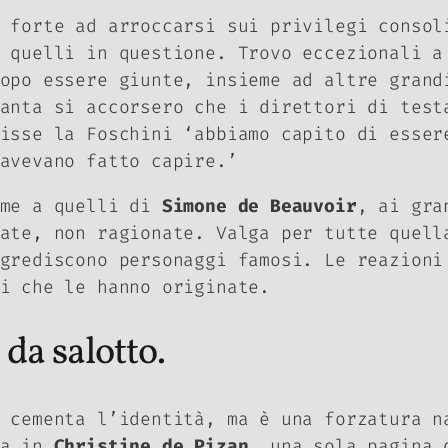
e forte ad arroccarsi sui privilegi conso
 quelli in questione. Trovo eccezionali a
opo essere giunte, insieme ad altre grand
anta si accorsero che i direttori di test
isse la Foschini ‘abbiamo capito di esser
avevano fatto capire.’
ome a quelli di
Simone de Beauvoir
, ai gra
ate, non ragionate. Valga per tutte quell
grediscono personaggi famosi. Le reazioni
i che le hanno originate.
da salotto.
 cementa l’identità, ma è una forzatura n
ma in
Christine de Pizan
, una sola pagina 