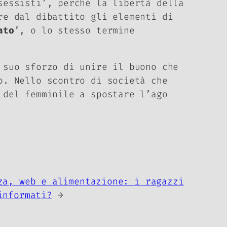
sessisti’, perché la libertà della
re dal dibattito gli elementi di
ato
’, o lo stesso termine
 suo sforzo di unire il buono che
o. Nello scontro di società che
 del femminile a spostare l’ago
za, web e alimentazione: i ragazzi
informati?
→