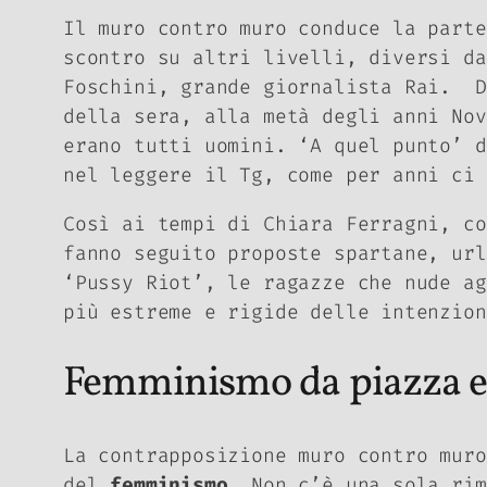
Il muro contro muro conduce la part
scontro su altri livelli, diversi da
Foschini, grande giornalista Rai. D
della sera, alla metà degli anni Nov
erano tutti uomini. ‘A quel punto’ d
nel leggere il Tg, come per anni ci 
Così ai tempi di Chiara Ferragni, c
fanno seguito proposte spartane, url
‘
Pussy Riot
’, le ragazze che nude ag
più estreme e rigide delle intenzion
Femminismo da piazza e 
La contrapposizione muro contro muro
del
femminismo
. Non c’è una sola ri