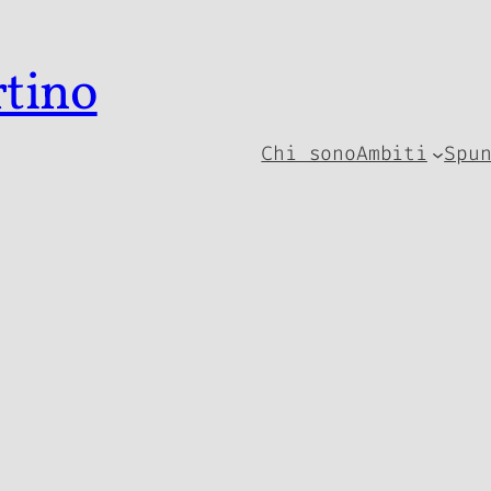
rtino
Chi sono
Ambiti
Spu