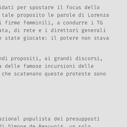
lidati per spostare il
focus
dello
 tale proposito le parole di Lorenza
i firme femminili, a condurre i TG
ata, di rete e i direttori generali
e state giocate: il potere non stava
ndi propositi, ai grandi discorsi,
a delle famose incursioni delle
 che scatenano queste proteste sono
azional populista dei presupposti
di Simone de Beauvoir, un solo