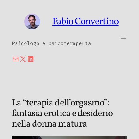
Vai
al
Fabio Convertino
contenuto
Psicologo e psicoterapeuta
Email
X
LinkedIn
La “terapia dell’orgasmo”:
fantasia erotica e desiderio
nella donna matura