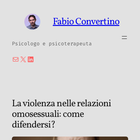
Vai
al
Fabio Convertino
contenuto
Psicologo e psicoterapeuta
Email
X
LinkedIn
La violenza nelle relazioni
omosessuali: come
difendersi?