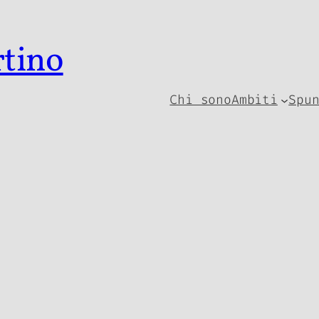
rtino
Chi sono
Ambiti
Spu