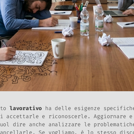
sto
lavorativo
ha delle esigenze specifich
 accettarle e riconoscerle. Aggiornare e
uol dire anche analizzare le problematich
ancellarle. Se vogliamo, è lo stesso disc