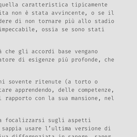
quella caratteristica tipicamente
ita non è stata avvincente, o se il
dere di non tornare più allo stadio
impeccabile, ossia se sono stati
à che gli accordi base vengano
atore di esigenze più profonde, che
ni sovente ritenute (a torto o
tare apprendendo, delle competenze,
l rapporto con la sua mansione, nel
a focalizzarsi sugli aspetti
sappia usare l’ultima versione di
iva differenziata in sapere, saper