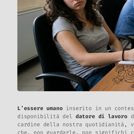
L’essere umano
inserito in un conte
disponibilità del
datore di lavoro
di
cardine della nostra quotidianità, v
che, non guardarle, non significhi c