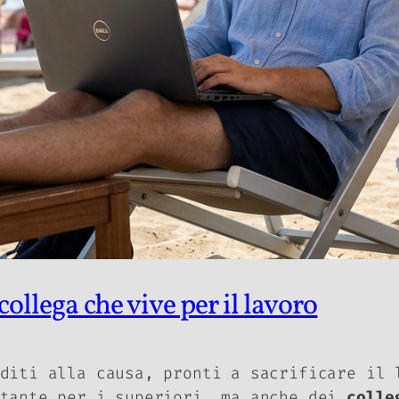
ollega che vive per il lavoro
diti alla causa, pronti a sacrificare il 
rtante per i superiori, ma anche dei
colle