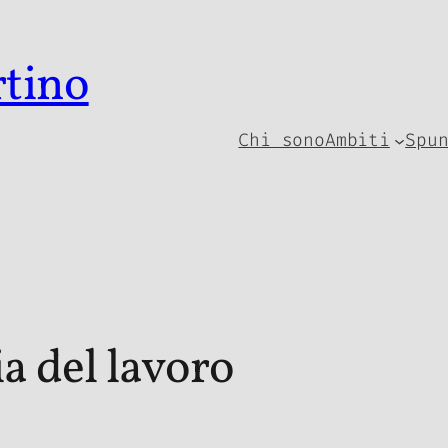
rtino
Chi sono
Ambiti
Spu
a del lavoro