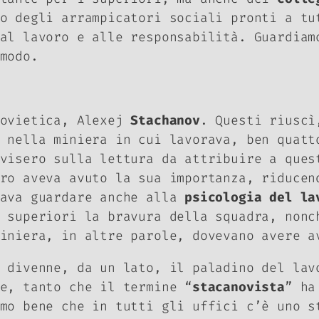
o degli arrampicatori sociali pronti a tu
al lavoro e alle responsabilità. Guardiam
 modo.
Sovietica, Alexej
Stachanov
. Questi riuscì
 nella miniera in cui lavorava, ben quatt
visero sulla lettura da attribuire a ques
oro aveva avuto la sua importanza, riduce
nava guardare anche alla
psicologia del la
 superiori la bravura della squadra, nonc
iniera, in altre parole, dovevano avere a
 divenne, da un lato, il paladino del lav
e, tanto che il termine “
stacanovista
” ha
mo bene che in tutti gli uffici c’è uno s