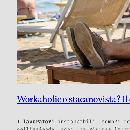
Workaholic o stacanovista? Il c
I
lavoratori
instancabili, sempre de
dell’azienda, sono una risorsa impo