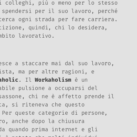
i colleghi, più o meno per lo stesso
 spendersi per il suo lavoro, perché
cerca ogni strada per fare carriera.
tizione, quindi, chi lo desidera,
ambito lavorativo.
esce a staccare mai dal suo lavoro,
ista, ma per altre ragioni, e
aholic
. Il
Workaholism
è un
abile pulsione a occuparsi del
sassone, chi ne è affetto prende il
ta, si riteneva che questo
 Per queste categorie di persone,
ro, anche dopo la chiusura
da quando prima internet e gli