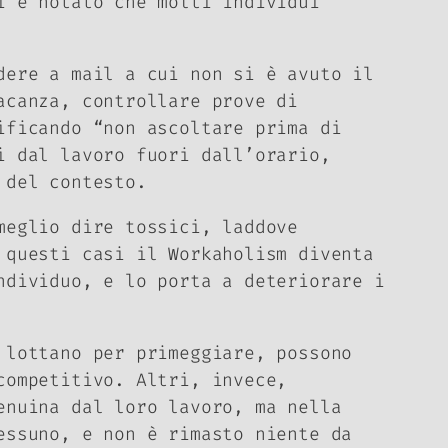
i è notato che molti individui
dere a mail a cui non si è avuto il
acanza, controllare prove di
ificando “non ascoltare prima di
i dal lavoro fuori dall’orario,
o del contesto.
meglio dire tossici, laddove
n questi casi il
Workaholism
diventa
ndividuo, e lo porta a deteriorare i
 lottano per primeggiare, possono
competitivo. Altri, invece,
enuina dal loro lavoro, ma nella
essuno, e non è rimasto niente da