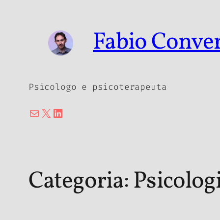
Vai
al
Fabio Conve
contenuto
Psicologo e psicoterapeuta
Email
X
LinkedIn
Categoria:
Psicologi