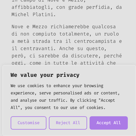
affibbiatogli, con grade perfidia, da
Michel Platini.
Nove e Mezzo richiamerebbe qualcosa
di non compiuto totalmente, un ruolo
a metà strada tra il centrocampista e
il centravanti. Anche su questo,
però, ci sarebbe da discutere, perché
oggi, come in tutte le attività che
facciamo, i classici ruoli del
We value your privacy
Novecento sono saltati, e non
esistono più giocatori che si muovono
We use cookies to enhance your browsing
soltanto in una zona del campo, o a
experience, serve personalised ads or content,
cui sia richiesta soltanto una fase
and analyse our traffic. By clicking "Accept
di gioco. E forse proprio per questo
All", you consent to our use of cookies.
la storiografia calcistica dovrebbe
recuperare la figura di Roberto
Customise
Reject All
Accept All
Baggio, Nove e Mezzo, come un
precursore dei tempi, più che come