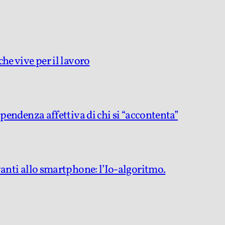
he vive per il lavoro
ipendenza affettiva di chi si “accontenta”
vanti allo smartphone: l’Io-algoritmo.