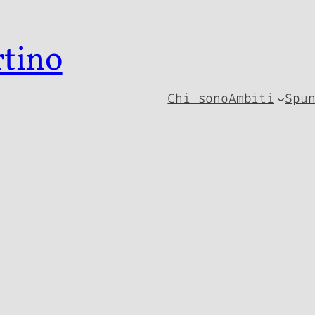
rtino
Chi sono
Ambiti
Spu