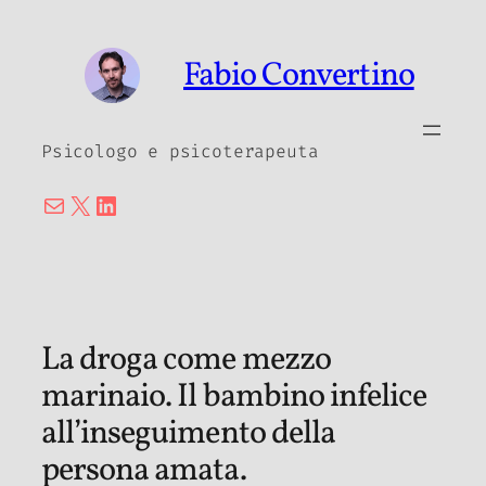
Vai
al
Fabio Convertino
contenuto
Psicologo e psicoterapeuta
Email
X
LinkedIn
La droga come mezzo
marinaio. Il bambino infelice
all’inseguimento della
persona amata.